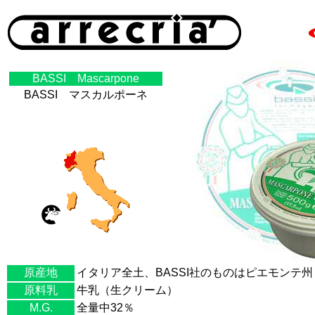
BASSI Mascarpone
BASSI マスカルポーネ
原産地
イタリア全土、BASSI社のものはピエモンテ州
原料乳
牛乳（生クリーム）
M.G.
全量中32％