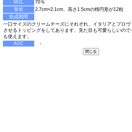
M.G.
70％
形状
2.7cm×2.1cm、高さ1.5cmの楕円形が12粒
熟成期間
一口サイズのクリームチーズにそれぞれ、イタリアとプロヴ
させるトッピングをしてあります。見た目も可愛らしいので
も使えます。
AOC
-